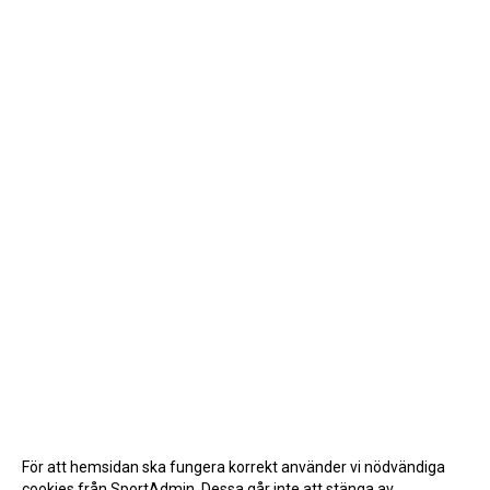
För att hemsidan ska fungera korrekt använder vi nödvändiga
cookies från SportAdmin. Dessa går inte att stänga av.