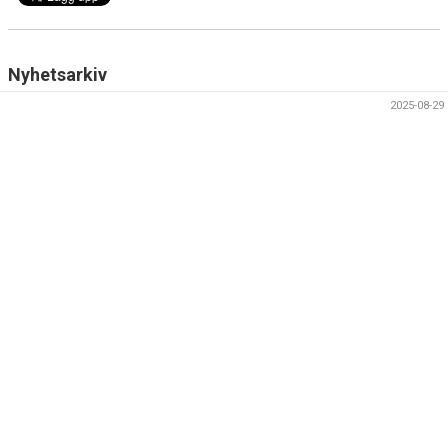
KALENDER
BILDGALLERI
Nyhetsarkiv
VANLIGA FRÅGOR OCH SVAR
2025-08-29
VÅRA PASS
PRISER
HITTA HIT
TRÄNINGSKLÄDER - STADIUMSHOPEN!
ANMÄLAN