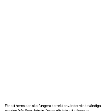
För att hemsidan ska fungera korrekt använder vi nödvändiga
cookies från SportAdmin. Dessa går inte att stänga av.