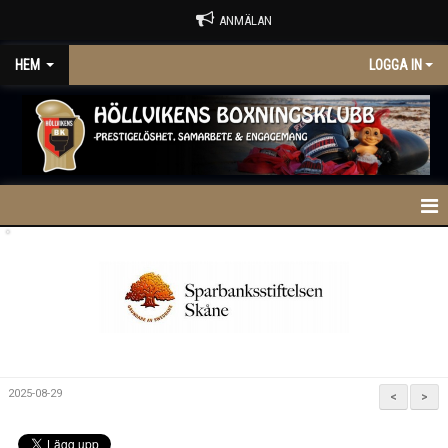
ANMÄLAN
HEM
LOGGA IN
.
HEM
OM KLUBBEN
KONTAKT
TRÄNINGSTIDER
2025-08-29
<
>
NYHETER