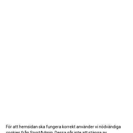
För att hemsidan ska fungera korrekt använder vi nödvändiga
cookies från SportAdmin. Dessa går inte att stänga av.