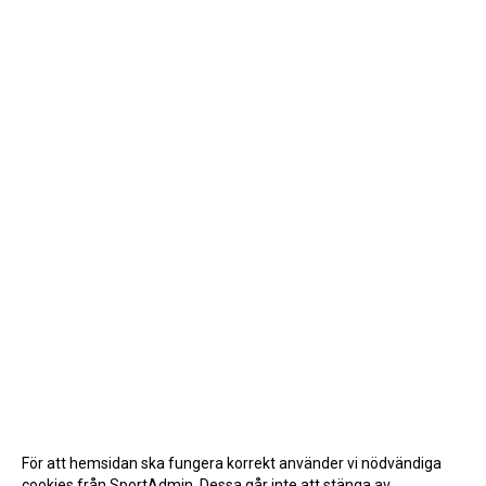
För att hemsidan ska fungera korrekt använder vi nödvändiga
cookies från SportAdmin. Dessa går inte att stänga av.