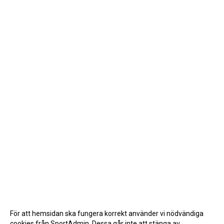
För att hemsidan ska fungera korrekt använder vi nödvändiga
cookies från SportAdmin. Dessa går inte att stänga av.